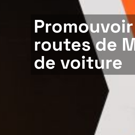
Promouvoir 
routes de M
de voiture