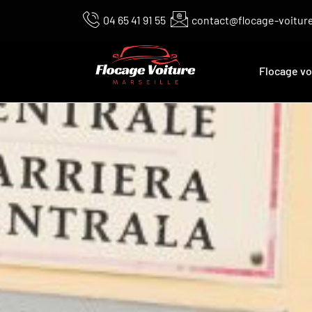
04 65 41 91 55
contact@flocage-voiture
Flocage vo