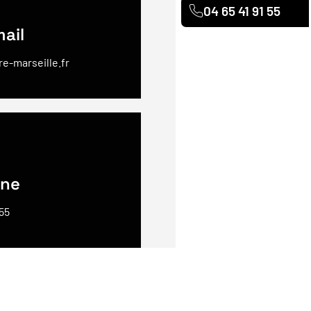
04 65 41 91 55
ail
e-marseille.fr
one
 55