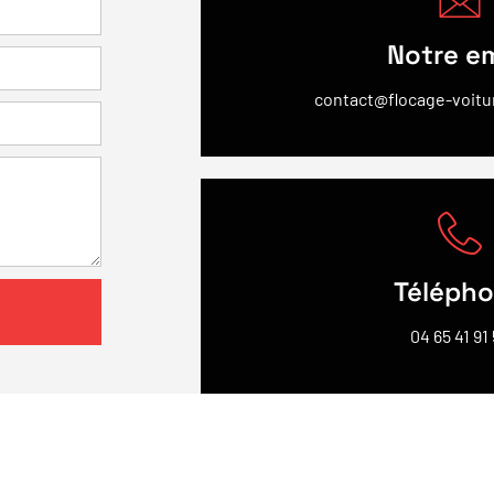
Notre em
contact@flocage-voitur
Téléph
04 65 41 91