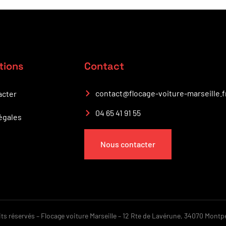
tions
Contact
contact@flocage-voiture-marseille.f
acter
04 65 41 91 55
égales
Nous contacter
s réservés – Flocage voiture Marseille – 12 Rte de Lavérune, 34070 Montpe