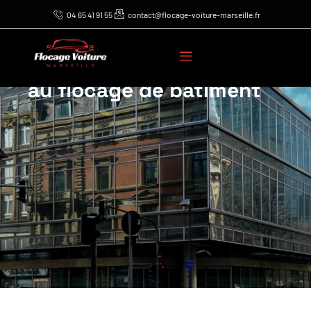
04 65 41 91 55
contact@flocage-voiture-marseille.fr
Améliorez la visibilité de
votre marque auto grâce
au flocage de bâtiment