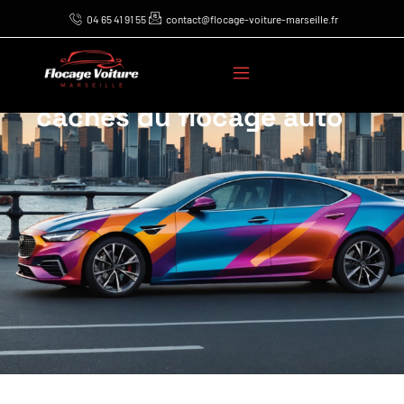
04 65 41 91 55
contact@flocage-voiture-marseille.fr
Décorez et protégez
votre voiture : les atouts
cachés du flocage auto