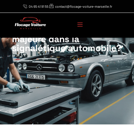
04 65 41 91 55
contact@flocage-voiture-marseille.fr
Comment le flocage
constitue une avancée
majeure dans la
signalétique automobile?