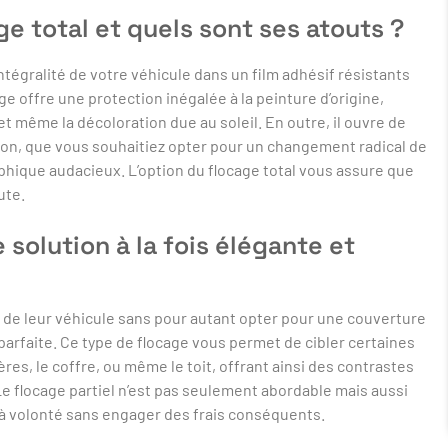
ge total et quels sont ses atouts ?
intégralité de votre véhicule dans un film adhésif résistants
e offre une protection inégalée à la peinture d’origine,
 et même la décoloration due au soleil. En outre, il ouvre de
ion, que vous souhaitiez opter pour un changement radical de
phique audacieux. L’option du flocage total vous assure que
ute.
e solution à la fois élégante et
 de leur véhicule sans pour autant opter pour une couverture
arfaite. Ce type de flocage vous permet de cibler certaines
ères, le coffre, ou même le toit, offrant ainsi des contrastes
Le flocage partiel n’est pas seulement abordable mais aussi
 à volonté sans engager des frais conséquents.