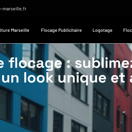
-marseille.fr
iture Marseille
Flocage Publicitaire
Logotage
Flo
e flocage : sublime
 un look unique et