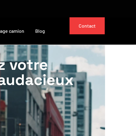
Contact
cage camion
Blog
z votre
 audacieux