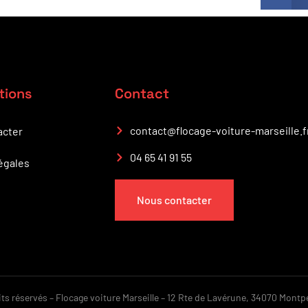
tions
Contact
contact@flocage-voiture-marseille.f
acter
04 65 41 91 55
égales
Nous contacter
s réservés – Flocage voiture Marseille – 12 Rte de Lavérune, 34070 Montpe