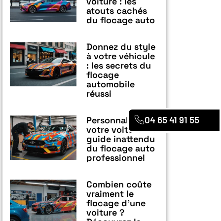
voiture : les
atouts cachés
du flocage auto
Donnez du style
à votre véhicule
: les secrets du
flocage
automobile
réussi
04 65 41 91 55
Personnalisez
votre voiture : le
guide inattendu
du flocage auto
professionnel
Combien coûte
vraiment le
flocage d’une
voiture ?