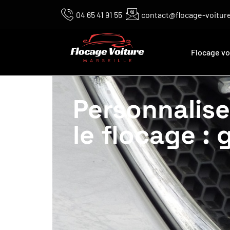
04 65 41 91 55
contact@flocage-voiture
Flocage vo
Personnalise
le flocage :