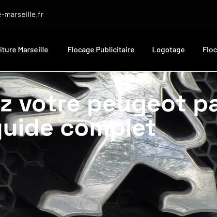
-marseille.fr
iture Marseille
Flocage Publicitaire
Logotage
Flo
z votre peugeot p
 guide complet